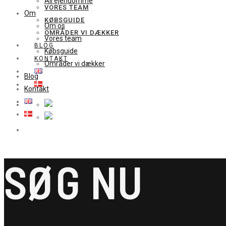
All ejendomme
VORES TEAM
Om
KØBSGUIDE
Om os
OMRÅDER VI DÆKKER
Vores team
BLOG
Købsguide
KONTAKT
Områder vi dækker
Blog
Kontakt
SØG NU