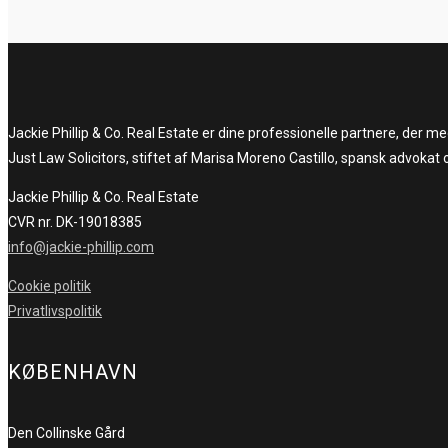
Jackie Phillip & Co. Real Estate er dine professionelle partnere, der 
Just Law Solicitors, stiftet af Marisa Moreno Castillo, spansk advokat 
Jackie Phillip & Co. Real Estate
CVR nr. DK-19018385
info@jackie-phillip.com
Cookie politik
Privatlivspolitik
KØBENHAVN
Den Collinske Gård