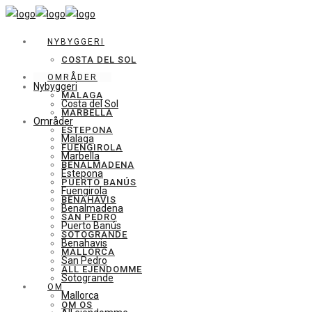
NYBYGGERI
COSTA DEL SOL
OMRÅDER
Nybyggeri
MALAGA
Costa del Sol
MARBELLA
Områder
ESTEPONA
Malaga
FUENGIROLA
Marbella
BENALMADENA
Estepona
PUERTO BANÚS
Fuengirola
BENAHAVIS
Benalmadena
SAN PEDRO
Puerto Banús
SOTOGRANDE
Benahavis
MALLORCA
San Pedro
ALL EJENDOMME
Sotogrande
OM
Mallorca
OM OS