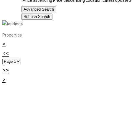
Price ascending
Price descending
Location
Latest updated
Advanced Search
Refresh Search
Properties
<
<<
>>
>