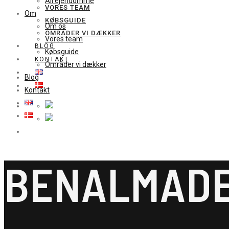
All ejendomme
VORES TEAM
Om
KØBSGUIDE
Om os
OMRÅDER VI DÆKKER
Vores team
BLOG
Købsguide
KONTAKT
Områder vi dækker
Blog
Kontakt
BENALMAD