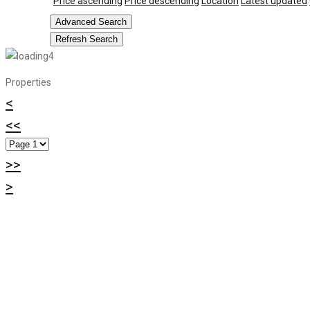
Price ascending
Price descending
Location
Latest updated
Advanced Search
Refresh Search
Properties
<
<<
>>
>