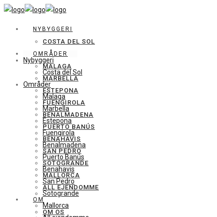
NYBYGGERI
COSTA DEL SOL
OMRÅDER
Nybyggeri
MALAGA
Costa del Sol
MARBELLA
Områder
ESTEPONA
Malaga
FUENGIROLA
Marbella
BENALMADENA
Estepona
PUERTO BANÚS
Fuengirola
BENAHAVIS
Benalmadena
SAN PEDRO
Puerto Banús
SOTOGRANDE
Benahavis
MALLORCA
San Pedro
ALL EJENDOMME
Sotogrande
OM
Mallorca
OM OS