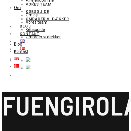
All ejendomme
VORES TEAM
Om
KØBSGUIDE
Om os
OMRÅDER VI DÆKKER
Vores team
BLOG
Købsguide
KONTAKT
Områder vi dækker
Blog
Kontakt
FUENGIROL