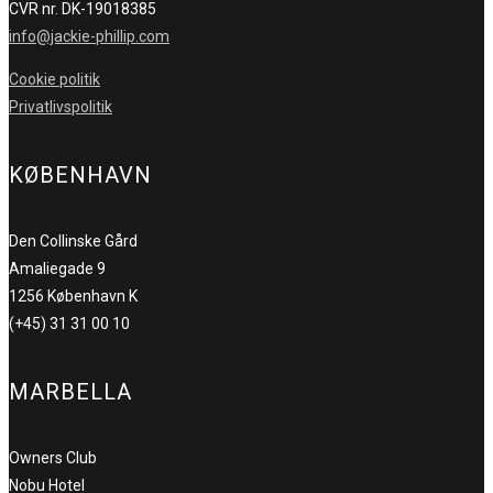
CVR nr. DK-19018385
info@jackie-phillip.com
Cookie politik
Privatlivspolitik
KØBENHAVN
Den Collinske Gård
Amaliegade 9
1256 København K
(+45) 31 31 00 10
MARBELLA
Owners Club
Nobu Hotel