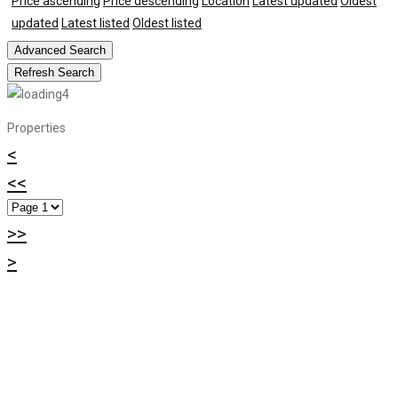
Price ascending
Price descending
Location
Latest updated
Oldest
updated
Latest listed
Oldest listed
Advanced Search
Refresh Search
Properties
<
<<
>>
>