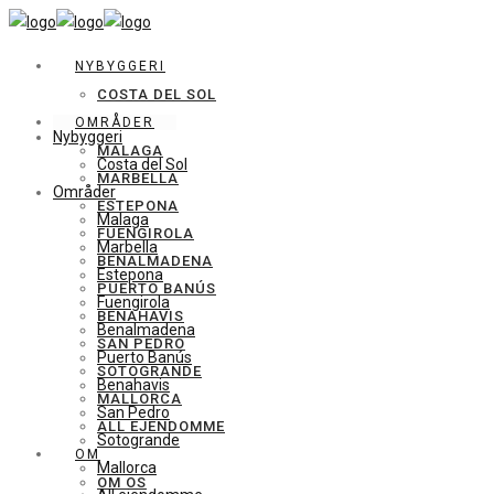
NYBYGGERI
COSTA DEL SOL
OMRÅDER
Nybyggeri
MALAGA
Costa del Sol
MARBELLA
Områder
ESTEPONA
Malaga
FUENGIROLA
Marbella
BENALMADENA
Estepona
PUERTO BANÚS
Fuengirola
BENAHAVIS
Benalmadena
SAN PEDRO
Puerto Banús
SOTOGRANDE
Benahavis
MALLORCA
San Pedro
ALL EJENDOMME
Sotogrande
OM
Mallorca
OM OS