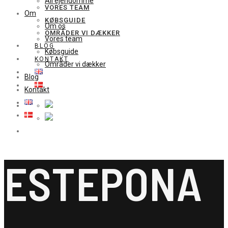
All ejendomme
VORES TEAM
Om
KØBSGUIDE
Om os
OMRÅDER VI DÆKKER
Vores team
BLOG
Købsguide
KONTAKT
Områder vi dækker
Blog
Kontakt
ESTEPONA