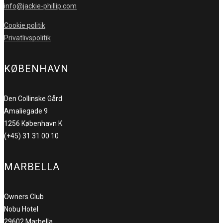
info@jackie-phillip.com
Cookie politik
Privatlivspolitik
KØBENHAVN
Den Collinske Gård
Amaliegade 9
1256 København K
(+45) 31 31 00 10
MARBELLA
Owners Club
Nobu Hotel
29602 Marbella