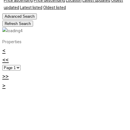
Price ascending
Price descending
Location
Latest updated
Oldest
updated
Latest listed
Oldest listed
Advanced Search
Refresh Search
Properties
<
<<
>>
>