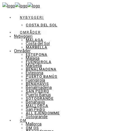
NYBYGGERI
COSTA DEL SOL
OMRÅDER
Nybyggeri
MALAGA
Costa del Sol
MARBELLA
Områder
ESTEPONA
Malaga
FUENGIROLA
Marbella
BENALMADENA
Estepona
PUERTO BANÚS
Fuengirola
BENAHAVIS
Benalmadena
SAN PEDRO
Puerto Banús
SOTOGRANDE
Benahavis
MALLORCA
San Pedro
ALL EJENDOMME
Sotogrande
OM
Mallorca
OM OS