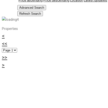
Price ascending
Price descending
Location
Latest updated
Advanced Search
Refresh Search
Properties
<
<<
>>
>