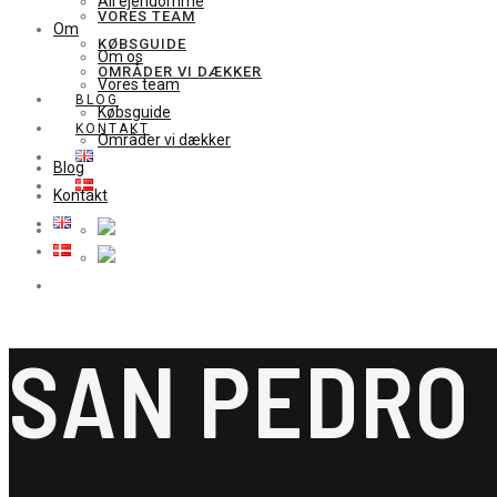
All ejendomme
VORES TEAM
Om
KØBSGUIDE
Om os
OMRÅDER VI DÆKKER
Vores team
BLOG
Købsguide
KONTAKT
Områder vi dækker
Blog
Kontakt
SAN PEDRO