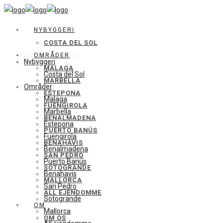
NYBYGGERI
COSTA DEL SOL
OMRÅDER
Nybyggeri
MALAGA
Costa del Sol
MARBELLA
Områder
ESTEPONA
Malaga
FUENGIROLA
Marbella
BENALMADENA
Estepona
PUERTO BANÚS
Fuengirola
BENAHAVIS
Benalmadena
SAN PEDRO
Puerto Banús
SOTOGRANDE
Benahavis
MALLORCA
San Pedro
ALL EJENDOMME
Sotogrande
OM
Mallorca
OM OS