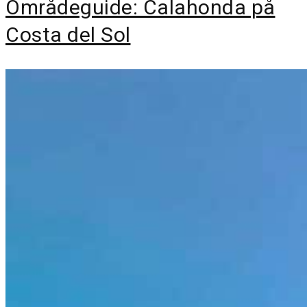
Områdeguide: Calahonda på
Costa del Sol