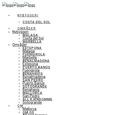
NYBYGGERI
COSTA DEL SOL
OMRÅDER
Nybyggeri
MALAGA
Costa del Sol
MARBELLA
Områder
ESTEPONA
Malaga
FUENGIROLA
Marbella
BENALMADENA
Estepona
PUERTO BANÚS
Fuengirola
BENAHAVIS
Benalmadena
SAN PEDRO
Puerto Banús
SOTOGRANDE
Benahavis
MALLORCA
San Pedro
ALL EJENDOMME
Sotogrande
OM
Mallorca
OM OS