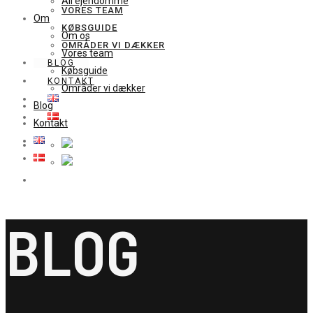
All ejendomme
VORES TEAM
Om
KØBSGUIDE
Om os
OMRÅDER VI DÆKKER
Vores team
BLOG
Købsguide
KONTAKT
Områder vi dækker
Blog
Kontakt
BLOG