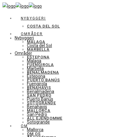
NYBYGGERI
COSTA DEL SOL
OMRÅDER
Nybyggeri
MALAGA
Costa del Sol
MARBELLA
Områder
ESTEPONA
Malaga
FUENGIROLA
Marbella
BENALMADENA
Estepona
PUERTO BANÚS
Fuengirola
BENAHAVIS
Benalmadena
SAN PEDRO
Puerto Banús
SOTOGRANDE
Benahavis
MALLORCA
San Pedro
ALL EJENDOMME
Sotogrande
OM
Mallorca
OM OS