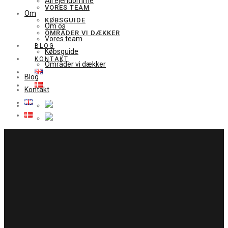
All ejendomme
VORES TEAM
Om
KØBSGUIDE
Om os
OMRÅDER VI DÆKKER
Vores team
BLOG
Købsguide
KONTAKT
Områder vi dækker
Blog
Kontakt