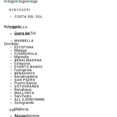
NYBYGGERI
COSTA DEL SOL
Nybyggeri
OMRÅDER
Costa del Sol
MALAGA
MARBELLA
Områder
ESTEPONA
Malaga
FUENGIROLA
Marbella
BENALMADENA
Estepona
PUERTO BANÚS
Fuengirola
BENAHAVIS
Benalmadena
SAN PEDRO
Puerto Banús
SOTOGRANDE
Benahavis
MALLORCA
San Pedro
ALL EJENDOMME
Sotogrande
Mallorca
OM
All ejendomme
OM OS