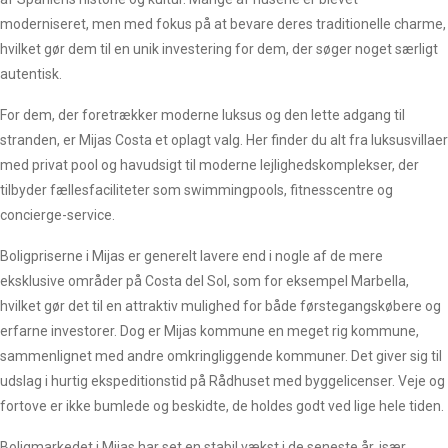
moderniseret, men med fokus på at bevare deres traditionelle charme,
hvilket gør dem til en unik investering for dem, der søger noget særligt
autentisk.
For dem, der foretrækker moderne luksus og den lette adgang til
stranden, er Mijas Costa et oplagt valg. Her finder du alt fra luksusvillaer
med privat pool og havudsigt til moderne lejlighedskomplekser, der
tilbyder fællesfaciliteter som swimmingpools, fitnesscentre og
concierge-service.
Boligpriserne i Mijas er generelt lavere end i nogle af de mere
eksklusive områder på Costa del Sol, som for eksempel Marbella,
hvilket gør det til en attraktiv mulighed for både førstegangskøbere og
erfarne investorer. Dog er Mijas kommune en meget rig kommune,
sammenlignet med andre omkringliggende kommuner. Det giver sig til
udslag i hurtig ekspeditionstid på Rådhuset med byggelicenser. Veje og
fortove er ikke bumlede og beskidte, de holdes godt ved lige hele tiden.
Boligmarkedet i Mijas har set en stabil vækst i de seneste år, især