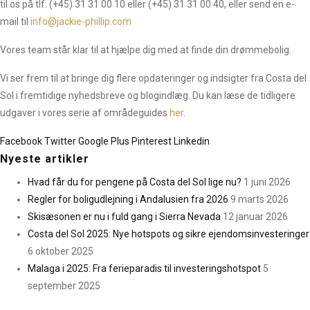
til os på tlf. (+45) 31 31 00 10 eller (+45) 31 31 00 40, eller send en e-
mail til
info@jackie-phillip.com
Vores team står klar til at hjælpe dig med at finde din drømmebolig.
Vi ser frem til at bringe dig flere opdateringer og indsigter fra Costa del
Sol i fremtidige nyhedsbreve og blogindlæg. Du kan læse de tidligere
udgaver i vores serie af områdeguides
her
.
Facebook
Twitter
Google Plus
Pinterest
Linkedin
Nyeste artikler
Hvad får du for pengene på Costa del Sol lige nu?
1 juni 2026
Regler for boligudlejning i Andalusien fra 2026
9 marts 2026
Skisæsonen er nu i fuld gang i Sierra Nevada
12 januar 2026
Costa del Sol 2025: Nye hotspots og sikre ejendomsinvesteringer
6 oktober 2025
Malaga i 2025: Fra ferieparadis til investeringshotspot
5
september 2025