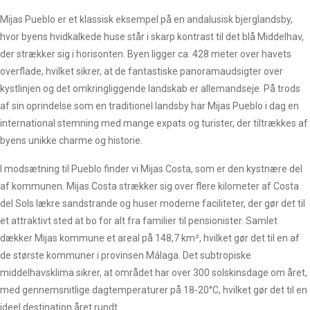
Mijas Pueblo er et klassisk eksempel på en andalusisk bjerglandsby,
hvor byens hvidkalkede huse står i skarp kontrast til det blå Middelhav,
der strækker sig i horisonten. Byen ligger ca. 428 meter over havets
overflade, hvilket sikrer, at de fantastiske panoramaudsigter over
kystlinjen og det omkringliggende landskab er allemandseje. På trods
af sin oprindelse som en traditionel landsby har Mijas Pueblo i dag en
international stemning med mange expats og turister, der tiltrækkes af
byens unikke charme og historie.
I modsætning til Pueblo finder vi Mijas Costa, som er den kystnære del
af kommunen. Mijas Costa strækker sig over flere kilometer af Costa
del Sols lækre sandstrande og huser moderne faciliteter, der gør det til
et attraktivt sted at bo for alt fra familier til pensionister. Samlet
dækker Mijas kommune et areal på 148,7 km², hvilket gør det til en af
de største kommuner i provinsen Málaga. Det subtropiske
middelhavsklima sikrer, at området har over 300 solskinsdage om året,
med gennemsnitlige dagtemperaturer på 18-20°C, hvilket gør det til en
ideel destination året rundt.