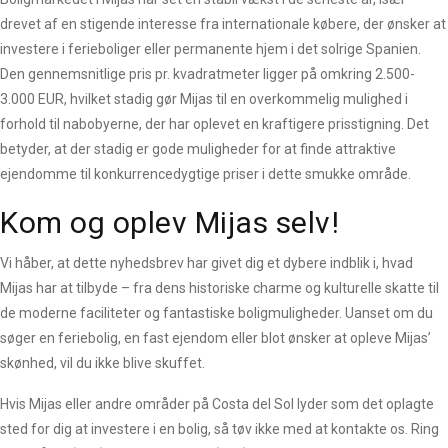
drevet af en stigende interesse fra internationale købere, der ønsker at
investere i ferieboliger eller permanente hjem i det solrige Spanien.
Den gennemsnitlige pris pr. kvadratmeter ligger på omkring 2.500-
3.000 EUR, hvilket stadig gør Mijas til en overkommelig mulighed i
forhold til nabobyerne, der har oplevet en kraftigere prisstigning. Det
betyder, at der stadig er gode muligheder for at finde attraktive
ejendomme til konkurrencedygtige priser i dette smukke område.
Kom og oplev Mijas selv!
Vi håber, at dette nyhedsbrev har givet dig et dybere indblik i, hvad
Mijas har at tilbyde – fra dens historiske charme og kulturelle skatte til
de moderne faciliteter og fantastiske boligmuligheder. Uanset om du
søger en feriebolig, en fast ejendom eller blot ønsker at opleve Mijas’
skønhed, vil du ikke blive skuffet.
Hvis Mijas eller andre områder på Costa del Sol lyder som det oplagte
sted for dig at investere i en bolig, så tøv ikke med at kontakte os. Ring