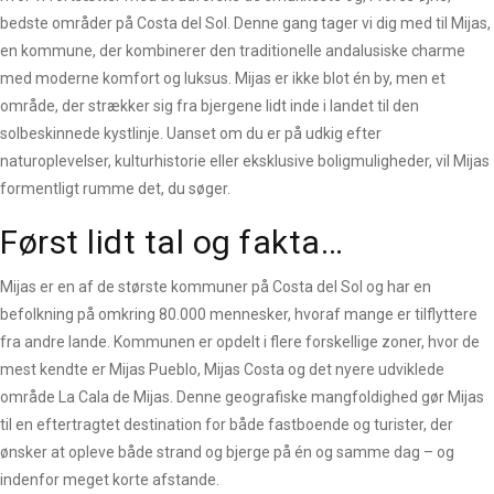
bedste områder på Costa del Sol. Denne gang tager vi dig med til Mijas,
en kommune, der kombinerer den traditionelle andalusiske charme
med moderne komfort og luksus. Mijas er ikke blot én by, men et
område, der strækker sig fra bjergene lidt inde i landet til den
solbeskinnede kystlinje. Uanset om du er på udkig efter
naturoplevelser, kulturhistorie eller eksklusive boligmuligheder, vil Mijas
formentligt rumme det, du søger.
Først lidt tal og fakta…
Mijas er en af de største kommuner på Costa del Sol og har en
befolkning på omkring 80.000 mennesker, hvoraf mange er tilflyttere
fra andre lande. Kommunen er opdelt i flere forskellige zoner, hvor de
mest kendte er Mijas Pueblo, Mijas Costa og det nyere udviklede
område La Cala de Mijas. Denne geografiske mangfoldighed gør Mijas
til en eftertragtet destination for både fastboende og turister, der
ønsker at opleve både strand og bjerge på én og samme dag – og
indenfor meget korte afstande.