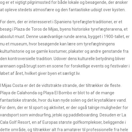
og er et vigtigt pilgrimssted for både lokale og besøgende, der ønsker
at opleve stedets atmosfære og den fantastiske udsigt over kysten.
For dem, der er interesseret i Spaniens tyrefægtertraditioner, er et
besøg i Plaza de Toros de Mijas, byens historiske tyrefægterarena, et
absolut must. Denne usædvanlige runde arena, bygget i 1900-tallet, er
nu et museum, hvor besøgende kan lære om tyrefægtningens
kulturhistorie og se gamle kostumer, plakater og andre genstande fra
den kontroversielle tradition. Udover dens kulturelle betydning bliver
arenaen også brugt som en scene for forskellige events og festivaler i
løbet af året, hvilket giver byen et særligt liv.
I Mijas Costa er det de vidtstrakte strande, der tiltrækker de fleste.
Playa de Calahonda og Playa El Bombo er blot to af de mange
fantastiske strande, hvor du kan nyde solen og det krystalklare vand.
For dem, der er til sport og aktivitet, er der også talrige muligheder for
vandsport som windsurfing, jetski og paddleboarding. Desuden er La
Cala Golf Resort, en af Europas største golfkomplekser, beliggende i
dette område, og tiltrækker alt fra amatører til professionelle fra hele