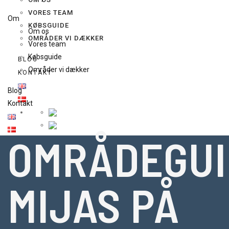
VORES TEAM
Om
KØBSGUIDE
Om os
OMRÅDER VI DÆKKER
Vores team
Købsguide
BLOG
Områder vi dækker
KONTAKT
Blog
Kontakt
OMRÅDEGUI
MIJAS PÅ