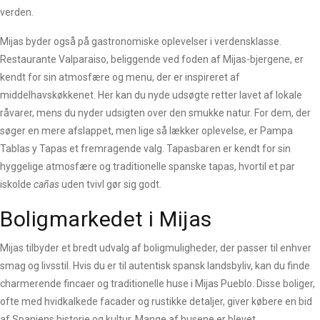
verden.
Mijas byder også på gastronomiske oplevelser i verdensklasse.
Restaurante Valparaiso, beliggende ved foden af Mijas-bjergene, er
kendt for sin atmosfære og menu, der er inspireret af
middelhavskøkkenet. Her kan du nyde udsøgte retter lavet af lokale
råvarer, mens du nyder udsigten over den smukke natur. For dem, der
søger en mere afslappet, men lige så lækker oplevelse, er Pampa
Tablas y Tapas et fremragende valg. Tapasbaren er kendt for sin
hyggelige atmosfære og traditionelle spanske tapas, hvortil et par
iskolde
cañas
uden tvivl gør sig godt.
Boligmarkedet i Mijas
Mijas tilbyder et bredt udvalg af boligmuligheder, der passer til enhver
smag og livsstil. Hvis du er til autentisk spansk landsbyliv, kan du finde
charmerende fincaer og traditionelle huse i Mijas Pueblo. Disse boliger,
ofte med hvidkalkede facader og rustikke detaljer, giver købere en bid
af Spaniens historie og kultur. Mange af husene er blevet