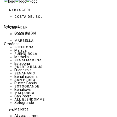
NYBYGGERI
COSTA DEL SOL
Nybyggeri
OMRÅDER
Costa del Sol
MALAGA
MARBELLA
Områder
ESTEPONA
Malaga
FUENGIROLA
Marbella
BENALMADENA
Estepona
PUERTO BANÚS
Fuengirola
BENAHAVIS
Benalmadena
SAN PEDRO
Puerto Banús
SOTOGRANDE
Benahavis
MALLORCA
San Pedro
ALL EJENDOMME
Sotogrande
Mallorca
OM
All ejendomme
OM OS