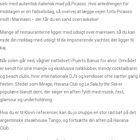
selv med autentisk italiensk mad på
Picasso.
Hvis anledningen for
middagen er en fødselsdag, så overvej at lægge vejen forbi Picasso
midt i Marinaen – der får du en sand overraskelse!
Mange af restauranterne ligger med udsigt over marinaen, så du kan
nyde din middag med udsigt til de imponerende yachter, der ligger til
kaj.
Når solen går ned, vågner nattelivet i Puerto Banus for alvor. Området
er kendt for sine mange og eksklusive natklubber, trendy cocktailbarer
og beach clubs, hvor internationale DJ’s og kendisser ofte sætter gang i
festen. Steder som
Mirage
,
Havana Club
og
La Sala by the Sea
er
populære blandt dem, der søger en aften fyldt med musik, fest,
glamour og underholdning.
Hvis du er til Klovn-referencer, kan du jo snuppe en stor rød bøf på det
argentinske steakhouse Tango, og fortsætte din aften på Havana
Club…