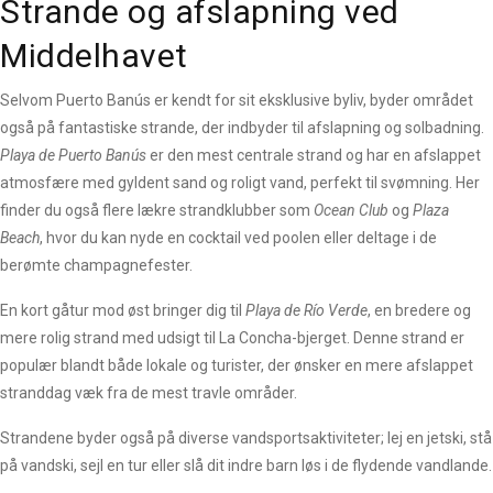
Strande og afslapning ved
Middelhavet
Selvom Puerto Banús er kendt for sit eksklusive byliv, byder området
også på fantastiske strande, der indbyder til afslapning og solbadning.
Playa de Puerto Banús
er den mest centrale strand og har en afslappet
atmosfære med gyldent sand og roligt vand, perfekt til svømning. Her
finder du også flere lækre strandklubber som
Ocean Club
og
Plaza
Beach
, hvor du kan nyde en cocktail ved poolen eller deltage i de
berømte champagnefester.
En kort gåtur mod øst bringer dig til
Playa de Río Verde
, en bredere og
mere rolig strand med udsigt til La Concha-bjerget. Denne strand er
populær blandt både lokale og turister, der ønsker en mere afslappet
stranddag væk fra de mest travle områder.
Strandene byder også på diverse vandsportsaktiviteter; lej en jetski, stå
på vandski, sejl en tur eller slå dit indre barn løs i de flydende vandlande.