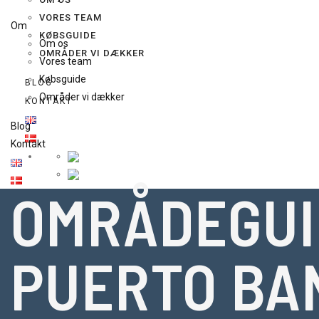
VORES TEAM
Om
KØBSGUIDE
Om os
OMRÅDER VI DÆKKER
Vores team
Købsguide
BLOG
Områder vi dækker
KONTAKT
Blog
Kontakt
OMRÅDEGUI
PUERTO BA