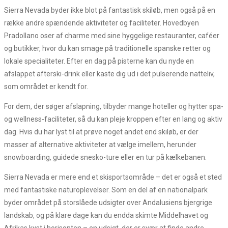
Sierra Nevada byder ikke blot på fantastisk skiløb, men også på en
række andre spændende aktiviteter og faciliteter. Hovedbyen
Pradollano oser af charme med sine hyggelige restauranter, caféer
og butikker, hvor du kan smage på traditionelle spanske retter og
lokale specialiteter. Efter en dag på pisterne kan du nyde en
afslappet afterski-drink eller kaste dig ud i det pulserende natteliv,
som området er kendt for.
For dem, der søger afslapning, tilbyder mange hoteller og hytter spa-
og wellness-faciliteter, så du kan pleje kroppen efter en lang og aktiv
dag. Hvis du har lyst til at prøve noget andet end skiløb, er der
masser af alternative aktiviteter at vælge imellem, herunder
snowboarding, guidede snesko-ture eller en tur på kælkebanen.
Sierra Nevada er mere end et skisportsområde – det er også et sted
med fantastiske naturoplevelser. Som en del af en nationalpark
byder området på storslåede udsigter over Andalusiens bjergrige
landskab, og på klare dage kan du endda skimte Middelhavet og
Afrikas kyst i horisonten – en udsigt, der er svær at finde andre