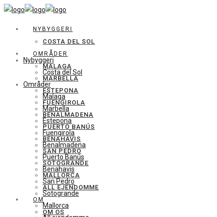
NYBYGGERI
COSTA DEL SOL
OMRÅDER
Nybyggeri
MALAGA
Costa del Sol
MARBELLA
Områder
ESTEPONA
Malaga
FUENGIROLA
Marbella
BENALMADENA
Estepona
PUERTO BANÚS
Fuengirola
BENAHAVIS
Benalmadena
SAN PEDRO
Puerto Banús
SOTOGRANDE
Benahavis
MALLORCA
San Pedro
ALL EJENDOMME
Sotogrande
OM
Mallorca
OM OS