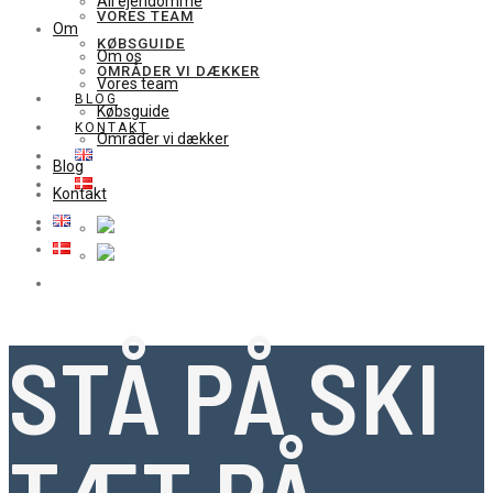
All ejendomme
VORES TEAM
Om
KØBSGUIDE
Om os
OMRÅDER VI DÆKKER
Vores team
BLOG
Købsguide
KONTAKT
Områder vi dækker
Blog
Kontakt
STÅ PÅ SKI