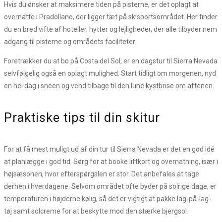
Hvis du ønsker at maksimere tiden på pisterne, er det oplagt at
overnatte i Pradollano, der ligger tæt på skisportsområdet. Her finder
du en bred vifte af hoteller, hytter og lejligheder, der alle tilbyder nem
adgang til pisterne og områdets faciliteter.
Foretrækker du at bo på Costa del Sol, er en dagstur til Sierra Nevada
selvfølgelig også en oplagt mulighed. Start tidligt om morgenen, nyd
en hel dag i sneen og vend tilbage til den lune kystbrise om aftenen.
Praktiske tips til din skitur
For at få mest muligt ud af din tur til Sierra Nevada er det en god idé
at planlægge i god tid. Sørg for at booke liftkort og overnatning, især i
højsæsonen, hvor efterspørgslen er stor. Det anbefales at tage
derhen i hverdagene. Selvom området ofte byder på solrige dage, er
temperaturen i højderne kølig, så det er vigtigt at pakke lag-på-lag-
tøj samt solcreme for at beskytte mod den stærke bjergsol.